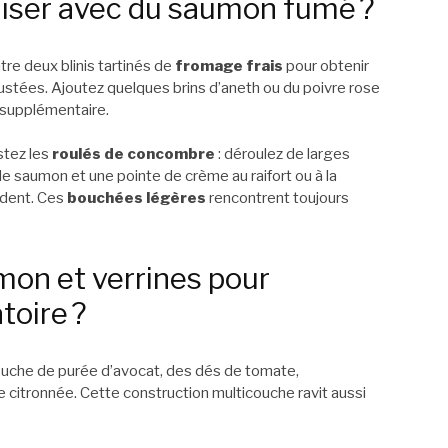
liser avec du saumon fumé ?
tre deux blinis tartinés de
fromage frais
pour obtenir
tées. Ajoutez quelques brins d’aneth ou du poivre rose
 supplémentaire.
stez les
roulés de concombre
: déroulez de larges
 saumon et une pointe de crème au raifort ou à la
e-dent. Ces
bouchées légères
rencontrent toujours
on et verrines pour
atoire ?
uche de purée d’avocat, des dés de tomate,
 citronnée. Cette construction multicouche ravit aussi