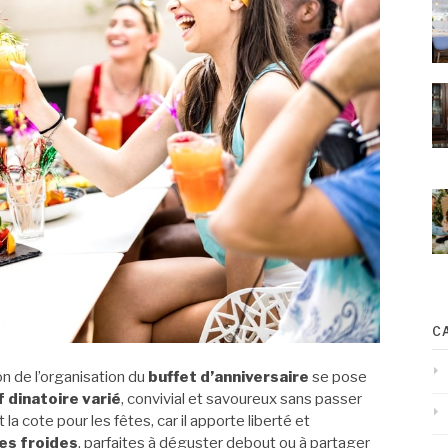
C
 de l’organisation du
buffet d’anniversaire
se pose
f dinatoire varié
, convivial et savoureux sans passer
la cote pour les fêtes, car il apporte liberté et
es froides
, parfaites à déguster debout ou à partager