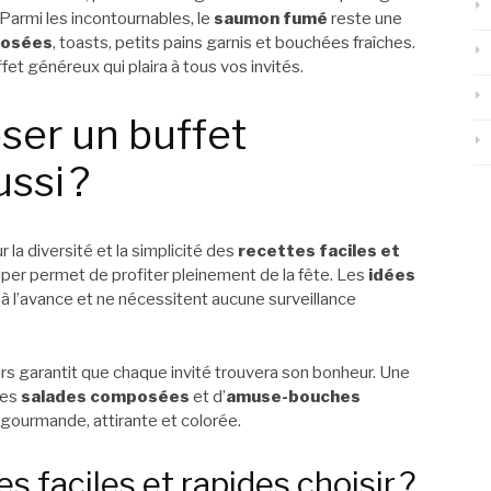
Parmi les incontournables, le
saumon fumé
reste une
posées
, toasts, petits pains garnis et bouchées fraîches.
et généreux qui plaira à tous vos invités.
er un buffet
ssi ?
 la diversité et la simplicité des
recettes faciles et
ciper permet de profiter pleinement de la fête. Les
idées
 à l’avance et ne nécessitent aucune surveillance
eurs garantit que chaque invité trouvera son bonheur. Une
tes
salades composées
et d’
amuse-bouches
gourmande, attirante et colorée.
s faciles et rapides choisir ?