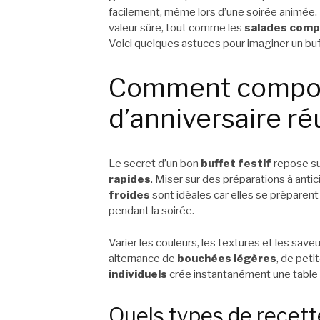
facilement, même lors d’une soirée animée. 
valeur sûre, tout comme les
salades com
Voici quelques astuces pour imaginer un buff
Comment compos
d’anniversaire réu
Le secret d’un bon
buffet festif
repose sur
rapides
. Miser sur des préparations à anti
froides
sont idéales car elles se préparent
pendant la soirée.
Varier les couleurs, les textures et les sav
alternance de
bouchées légères
, de peti
individuels
crée instantanément une table 
Quels types de recette