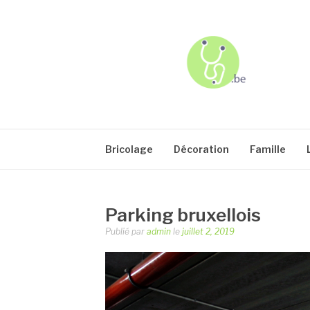
Aller
au
contenu
USJ
Bricolage
Décoration
Famille
Parking bruxellois
Publié par
admin
le
juillet 2, 2019